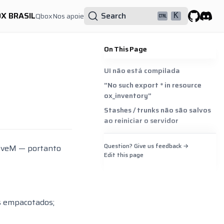
OX BRASIL
Search
Qbox
Nos apoie
K
GitHub
Discor
On This Page
UI não está compilada
”No such export * in resource
ox_inventory”
Stashes / trunks não são salvos
ao reiniciar o servidor
Question? Give us feedback →
FiveM — portanto
Edit this page
os empacotados;