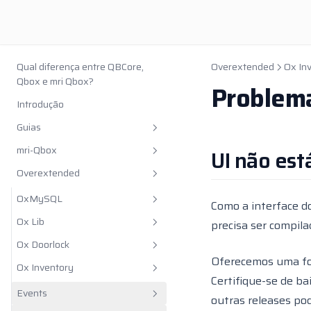
Qual diferença entre QBCore,
Overextended
Ox In
Qbox e mri Qbox?
Problem
Introdução
Guias
mri-Qbox
UI não est
Permissões
Overextended
Veículos Addon
Instalação
Git
Addons
OxMySQL
Como a interface d
Keybinds
Resources
Ox Lib
Props
Benchmark
precisa ser compi
Node.js
Ox Doorlock
Veículos
Angelicxs CivilianJobs
Placeholders
Modules
Oferecemos uma for
pnpm
Ox Inventory
ARS Ambulancejob
Debug UI
Client
ACL
Certifique-se de ba
Types
ARS Hunting
Funções
Server
Events
AddCommand
Funções
Server
outras releases po