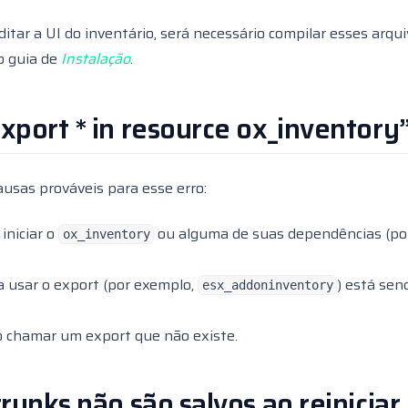
itar a UI do inventário, será necessário compilar esses arqu
so guia de
Instalação
.
xport * in resource ox_inventory
usas prováveis para esse erro:
iniciar o
ou alguma de suas dependências (po
ox_inventory
a usar o export (por exemplo,
) está sen
esx_addoninventory
 chamar um export que não existe.
trunks não são salvos ao reiniciar