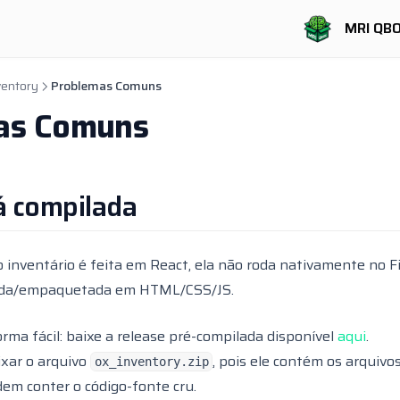
MRI QB
ventory
Problemas Comuns
as Comuns
á compilada
o inventário é feita em React, ela não roda nativamente no 
lada/empaquetada em HTML/CSS/JS.
ma fácil: baixe a release pré-compilada disponível
aqui
.
ixar o arquivo
, pois ele contém os arquiv
ox_inventory.zip
dem conter o código-fonte cru.