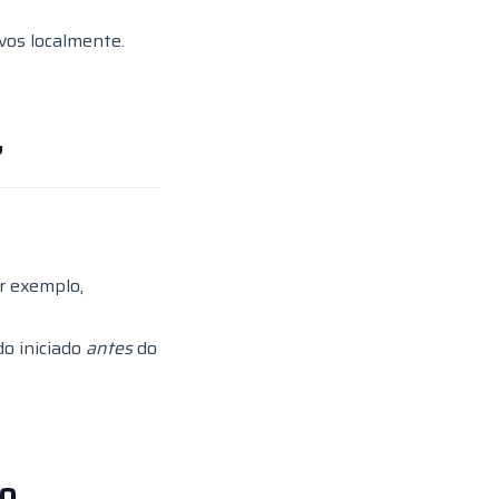
ivos localmente.
”
r exemplo,
do iniciado
antes
do
 o