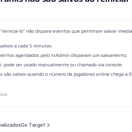
 “reiniciá-lo” não dispara eventos que permitam salvar imed
salvos a cada 5 minutos.
amentos agendados pelo txAdmin disparam um salvamento.
pode ser usado manualmente ou chamado via console.
v
os são salvos quando o número de jogadores online chega a 0
 2026
nalizados
Ox Target