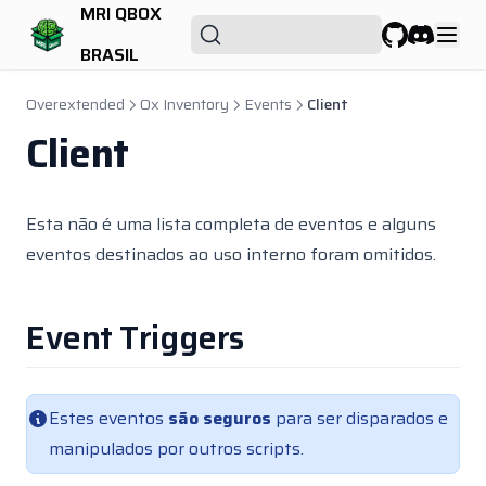
PS MDT
MRI QBOX
PS Realtor
BRASIL
GitHub
Discord
Qbx Adminmenu
Overextended
Ox Inventory
Events
Client
Qbx Bankrobbery
Client
Qbx Cityhall
Qbx Core
Esta não é uma lista completa de eventos e alguns
Qbx Customs
eventos destinados ao uso interno foram omitidos.
Qbx Density
Qbx Drugs
Event Triggers
Qbx Fireworks
Qbx Garbagejob
Qbx Houserobbery
Estes eventos
são seguros
para ser disparados e
Qbx Idcard
manipulados por outros scripts.
Qbx Interior