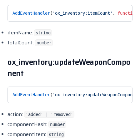
AddEventHandler
(
'ox_inventory:itemCount'
, 
function
(
itemName:
string
totalCount:
number
ox_inventory:updateWeaponCompo
nent
AddEventHandler
(
'ox_inventory:updateWeaponComponent
action:
'added' | 'removed'
componentHash:
number
componentItem:
string