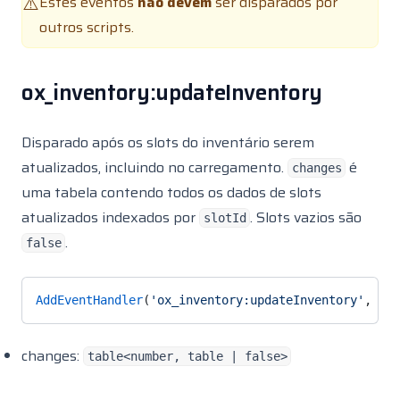
Estes eventos
não devem
ser disparados por
Qbx Spawn
⚠️
outros scripts.
Qbx Towjob
Qbx Truckrobbery
ox_inventory:updateInventory
Qbx Vehiclefailure
Qbx Vehicles
Disparado após os slots do inventário serem
Qbx Vehiclesales
atualizados, incluindo no carregamento.
é
changes
Qbx Vehicleshop
uma tabela contendo todos os dados de slots
Randol Cargo
atualizados indexados por
. Slots vazios são
slotId
Randol Carheist
.
false
Randol Carmeet
Randol Cityworker
AddEventHandler
(
'ox_inventory:updateInventory'
, 
fun
Randol Combatlog
changes:
Randol Exporting
table<number, table | false>
Randol Ghosthunting