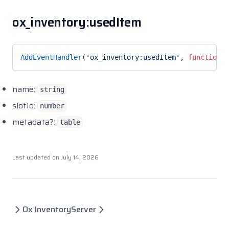
ox_inventory:usedItem
AddEventHandler
(
'ox_inventory:usedItem'
, 
function
(n
name:
string
slotId:
number
metadata?:
table
Last updated on
July 14, 2026
Ox Inventory
Server