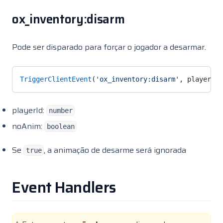
Qbx Jewelery
ox_inventory:disarm
Qbx Lockpick
Qbx Management
Pode ser disparado para forçar o jogador a desarmar.
Qbx Mechanicjob
Qbx NPWD
TriggerClientEvent
(
'ox_inventory:disarm'
, playerId,
Qbx Pawnshop
Qbx Photomode
playerId:
number
noAnim:
Qbx Properties
boolean
Qbx Radialmenu
Se
, a animação de desarme será ignorada
true
Qbx Recyclejob
Qbx Scrapyard
Event Handlers
Qbx Seatbelt
Qbx Smallresources