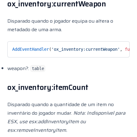
ox_inventory:currentWeapon
Randol Gscache
Randol Notes
Disparado quando o jogador equipa ou altera o
Randol Stresszones
metadado de uma arma.
Renewed Weathersync
Rep Enginewire
AddEventHandler
(
'ox_inventory:currentWeapon'
, 
funct
Rep TalkNPC
RHD Garage
weapon?:
table
Safecracker
ox_inventory:itemCount
Scully Emotemenu
Syn Sit
Disparado quando a quantidade de um item no
Angelicxs Civilianjobs
inventário do jogador mudar.
Nota: Indisponível para
ESX, use esx:addInventoryItem ou
esx:removeInventoryItem.